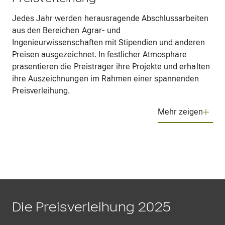
Claas-Stipendium bereits erledigt. Gewinnen Sie eines
Jedes Jahr werden herausragende Abschlussarbeiten
der vier Förderstipendien oder einen der Bonuspreise.
aus den Bereichen Agrar- und
Ingenieurwissenschaften mit Stipendien und anderen
Und können Sie diese Fragen mit JA beantworten?
Preisen ausgezeichnet. In festlicher Atmosphäre
Sie begeistern sich für Landtechnik und
präsentieren die Preisträger ihre Projekte und erhalten
Landwirtschaft?
ihre Auszeichnungen im Rahmen einer spannenden
Sie sind Student der Fachrichtung Landtechnik,
Preisverleihung.
Agrar-, Ingenieur- oder Wirtschaftswissenschaften
an einer Universität oder Fachhochschule?
Mehr zeigen
Sie haben in 2025/2026 eine Bachelorarbeit
geschrieben und eingereicht?
Dann bewerben Sie sich für das Internationale Helmut
Claas-Stipendium!
Womit bewerben Sie sich?
Die Preisverleihung 2025
Das Kernstück Ihrer Bewerbung ist Ihre Bachelorarbeit.