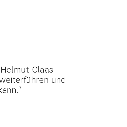
stwestfalen-Lippe fokussiert sie sich auf die Förderung
unterstützen und durch vielfältige Initiativen die
 Öffentlichkeit. Diese Mission war Helmut Claas stets
r Helmut-Claas-
 weiterführen und
kann.“