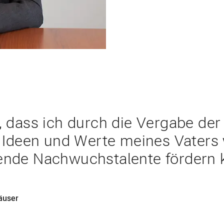
AAS Stiftung 1999 ins Leben gerufen. Als erste ihrer Art in O
ung strebt danach, Bildung und Wissen in der Landwirtschaft zu 
zu machen – sowohl für den Nachwuchs als auch für die breite
r, dass ich durch die Vergabe de
e, Ideen und Werte meines Vaters
ende Nachwuchstalente fördern 
äuser