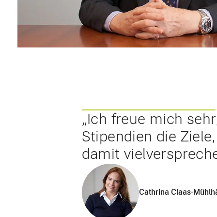
Unter der Schirmherrschaft von Helmut Claas wurde die CL
von jungen Talenten im Bereich der Landtechnik. Die Stift
Chancen und Perspektiven moderner Landtechnik sichtbar 
eine Herzensangelegenheit.
„Ich freue mich seh
Stipendien die Ziel
damit vielversprech
Cathrina Claas-Mühlh